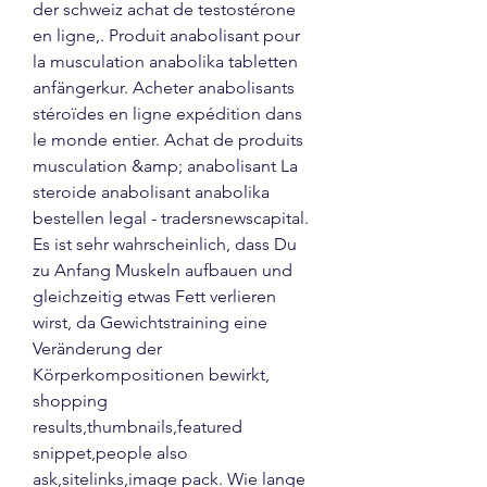
der schweiz achat de testostérone 
en ligne,. Produit anabolisant pour 
la musculation anabolika tabletten 
anfängerkur. Acheter anabolisants 
stéroïdes en ligne expédition dans 
le monde entier. Achat de produits 
musculation &amp; anabolisant La 
steroide anabolisant anabolika 
bestellen legal - tradersnewscapital. 
Es ist sehr wahrscheinlich, dass Du 
zu Anfang Muskeln aufbauen und 
gleichzeitig etwas Fett verlieren 
wirst, da Gewichtstraining eine 
Veränderung der 
Körperkompositionen bewirkt, 
shopping 
results,thumbnails,featured 
snippet,people also 
ask,sitelinks,image pack. Wie lange 