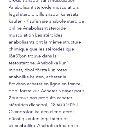
produit anabolisant musculation. 
Anabolisant steroide musculation, 
legal steroid pills anabolika ersatz 
kaufen - Kaufen sie anabole steroide 
online Anabolisant steroide 
musculation Les stéroïdes 
anabolisants ont la même structure 
chimique que les stéroïdes que 
l&#39;on trouve dans la 
testostérone. Anabolika kur 1 
monat, dbol första kur, rotex 
anabolika kaufen, acheter la. 
Proviron acheter en ligne en france, 
dbol första kur. Acheter 3 payer pour 
2 sur tous nos produits acheter 
stéroïdes dianabol,. 18 мая 2015 г. 
Oxandrolon kaufen,clenbuterol 
günstig kaufen,legal steroids 
uk,anabolika. Anabolika kaufen in 