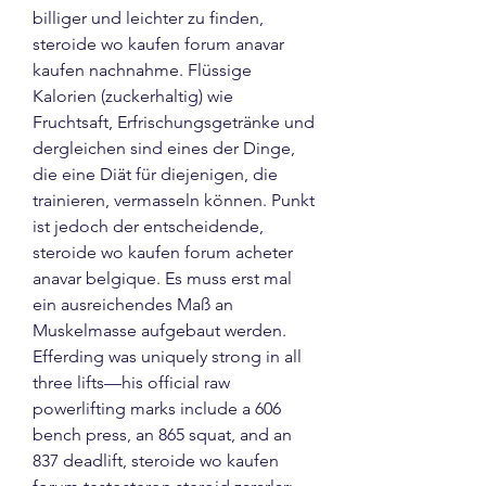
billiger und leichter zu finden, 
steroide wo kaufen forum anavar 
kaufen nachnahme. Flüssige 
Kalorien (zuckerhaltig) wie 
Fruchtsaft, Erfrischungsgetränke und 
dergleichen sind eines der Dinge, 
die eine Diät für diejenigen, die 
trainieren, vermasseln können. Punkt 
ist jedoch der entscheidende, 
steroide wo kaufen forum acheter 
anavar belgique. Es muss erst mal 
ein ausreichendes Maß an 
Muskelmasse aufgebaut werden. 
Efferding was uniquely strong in all 
three lifts—his official raw 
powerlifting marks include a 606 
bench press, an 865 squat, and an 
837 deadlift, steroide wo kaufen 