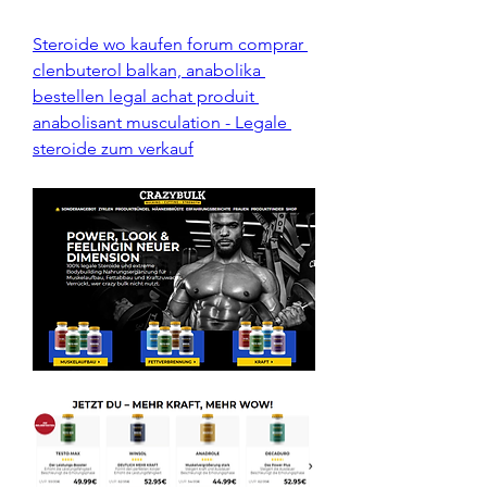
Steroide wo kaufen forum comprar 
clenbuterol balkan, anabolika 
bestellen legal achat produit 
anabolisant musculation - Legale 
steroide zum verkauf