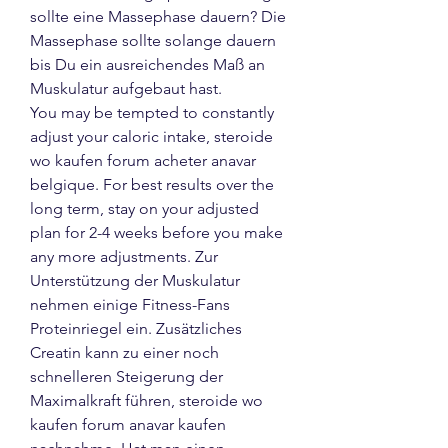
sollte eine Massephase dauern? Die 
Massephase sollte solange dauern 
bis Du ein ausreichendes Maß an 
Muskulatur aufgebaut hast.
You may be tempted to constantly 
adjust your caloric intake, steroide 
wo kaufen forum acheter anavar 
belgique. For best results over the 
long term, stay on your adjusted 
plan for 2-4 weeks before you make 
any more adjustments. Zur 
Unterstützung der Muskulatur 
nehmen einige Fitness-Fans 
Proteinriegel ein. Zusätzliches 
Creatin kann zu einer noch 
schnelleren Steigerung der 
Maximalkraft führen, steroide wo 
kaufen forum anavar kaufen 