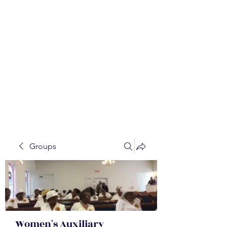
WALKER BAPTIST ASS
OCIATION
Mission:
W
orking together,
B
elieving in the Faith and
Fellowship-
A
ll while in God's
Order!
Groups
Women's Auxiliary