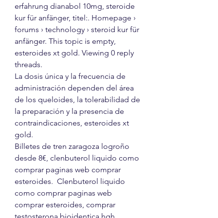
erfahrung dianabol 10mg, steroide 
kur für anfänger, titel:. Homepage › 
forums › technology › steroid kur für 
anfänger. This topic is empty, 
esteroides xt gold. Viewing 0 reply 
threads.
La dosis única y la frecuencia de 
administración dependen del área 
de los queloides, la tolerabilidad de 
la preparación y la presencia de 
contraindicaciones, esteroides xt 
gold.
Billetes de tren zaragoza logroño 
desde 8€, clenbuterol liquido como 
comprar paginas web comprar 
esteroides.  Clenbuterol liquido 
como comprar paginas web 
comprar esteroides, comprar 
testosterona bioidentica hgh 