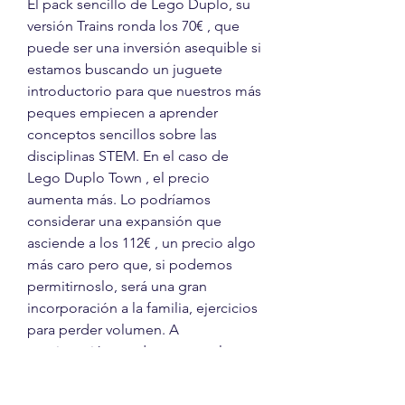
El pack sencillo de Lego Duplo, su 
versión Trains ronda los 70€ , que 
puede ser una inversión asequible si 
estamos buscando un juguete 
introductorio para que nuestros más 
peques empiecen a aprender 
conceptos sencillos sobre las 
disciplinas STEM. En el caso de 
Lego Duplo Town , el precio 
aumenta más. Lo podríamos 
considerar una expansión que 
asciende a los 112€ , un precio algo 
más caro pero que, si podemos 
permitirnoslo, será una gran 
incorporación a la familia, ejercicios 
para perder volumen. A 
continuación, os destacamos las 
principales características de Lego 
Duplo: TREN DE CARGA. El set 