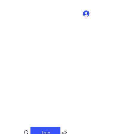
s
Log In
IATION
 God's Order!
Join