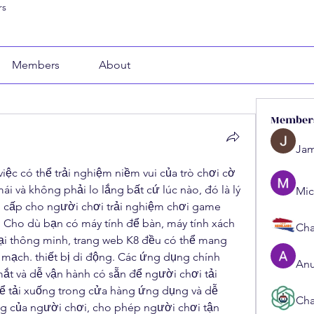
rs
Members
About
Member
Jam
iệc có thể trải nghiệm niềm vui của trò chơi cờ 
i và không phải lo lắng bất cứ lúc nào, đó là lý 
Mic
 cấp cho người chơi trải nghiệm chơi game 
ị. Cho dù bạn có máy tính để bàn, máy tính xách 
Cha
oại thông minh, trang web K8 đều có thể mang 
 mạch. thiết bị di động. Các ứng dụng chính 
Anu
ắt và dễ vận hành có sẵn để người chơi tải 
ể tải xuống trong cửa hàng ứng dụng và dễ 
Cha
ộng của người chơi, cho phép người chơi tận 