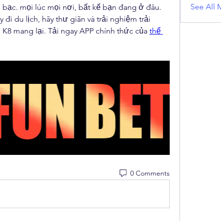
See All 
 bạc. mọi lúc mọi nơi, bất kể bạn đang ở đâu. 
i du lịch, hãy thư giãn và trải nghiệm trải 
K8 mang lại. Tải ngay APP chính thức của 
thể 
0 Comments