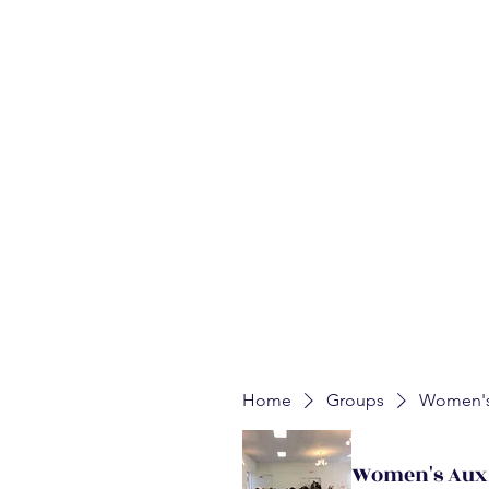
Home
About
Auxiliaries
Churches
Upcoming E
WALK
Mission:
Home
Groups
Women's 
Women's Auxi