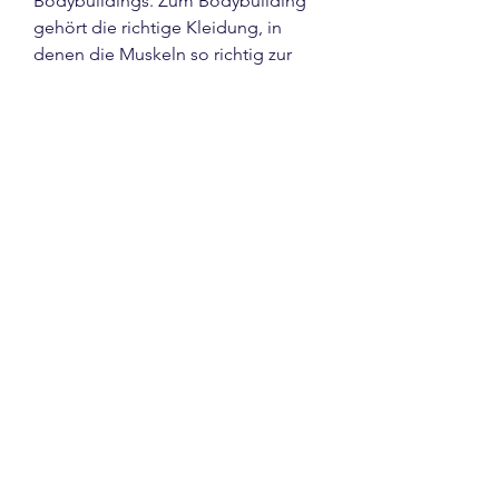
Bodybuildings. Zum Bodybuilding 
gehört die richtige Kleidung, in 
denen die Muskeln so richtig zur 
Geltung kommen. Anstatt sich in zu 
enge T-Shirts zu zwängen, die nicht 
für Bodybuilder entworfen sind, 
sollte man sich einmal die 
Bekleidung von GASP ansehen, die 
den Bodybuilder schon von weitem 
erkennen lässt. Bodybuilding 
Schuhe im Online Shop günstig 
bestellen. Schuhe für Fitness-Studio 
und Krafttraining - große Auswahl, 
schneller Versand! .
Günstige Preis kaufen legal  steroid 
weltweiter versand.
Bodybuilding bekleidung marken, 
kaufen  steroide online zyklus..