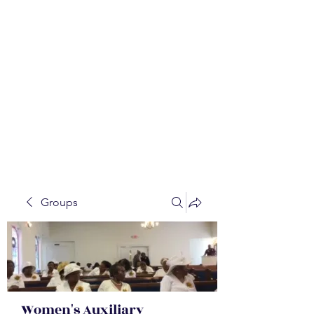
WALKER BAPTIST ASS
OCIATION
Mission:
W
orking together,
B
elieving in the Faith and
Fellowship-
A
ll while in God's
Order!
Groups
Women's Auxiliary