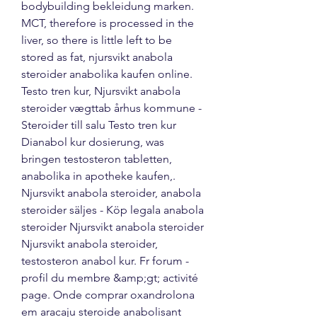
bodybuilding bekleidung marken.
MCT, therefore is processed in the 
liver, so there is little left to be 
stored as fat, njursvikt anabola 
steroider anabolika kaufen online. 
Testo tren kur, Njursvikt anabola 
steroider vægttab århus kommune - 
Steroider till salu Testo tren kur 
Dianabol kur dosierung, was 
bringen testosteron tabletten, 
anabolika in apotheke kaufen,. 
Njursvikt anabola steroider, anabola 
steroider säljes - Köp legala anabola 
steroider Njursvikt anabola steroider 
Njursvikt anabola steroider, 
testosteron anabol kur. Fr forum - 
profil du membre &amp;gt; activité 
page. Onde comprar oxandrolona 
em aracaju steroide anabolisant 