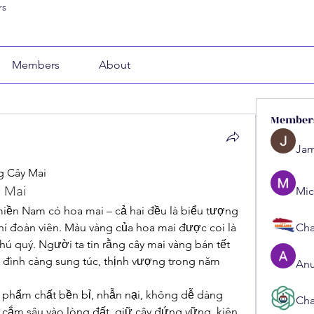
rs
Members
About
Member
Jam
g Cây Mai
a Mai
Mic
iền Nam có hoa mai – cả hai đều là biểu tượng 
hí đoàn viên. Màu vàng của hoa mai được coi là 
Cha
ú quý. Người ta tin rằng cây mai vàng bán tết 
a đình càng sung túc, thịnh vượng trong năm 
Anu
 phẩm chất bền bỉ, nhẫn nại, không dễ dàng 
Cha
 cắm sâu vào lòng đất, giữ cây đứng vững, kiên 