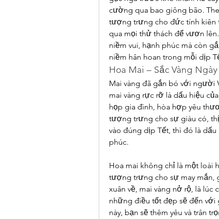
cường qua bao giông bão. The
tượng trưng cho đức tính kiên t
qua mọi thử thách để vươn lên.
niềm vui, hạnh phúc mà còn gắn 
niềm hân hoan trong mỗi dịp Tế
Hoa Mai – Sắc Vàng Ngày 
Mai vàng đã gắn bó với người V
mai vàng rực rỡ là dấu hiệu của
họp gia đình, hòa hợp yêu thươ
tượng trưng cho sự giàu có, thị
vào đúng dịp Tết, thì đó là dấ
phúc.
Hoa mai không chỉ là một loài 
tượng trưng cho sự may mắn, gi
xuân về, mai vàng nở rộ, là lú
những điều tốt đẹp sẽ đến với g
này, bạn sẽ thêm yêu và trân tr