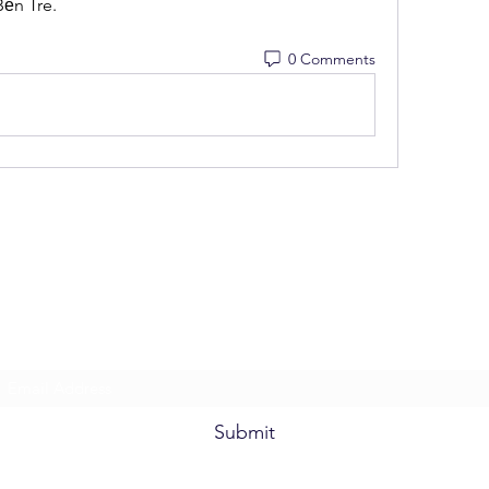
Bến Tre.
0 Comments
WALKER BAPTIST ASSOCIATION
Subscribe Form
Submit