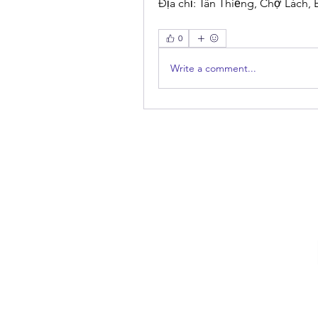
Địa chỉ: Tân Thiềng, Chợ Lách, 
0
Write a comment...