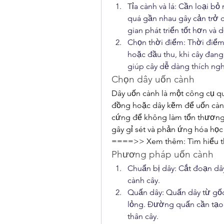
Tỉa cành và lá: Cần loại bỏ
quá gần nhau gây cản trở c
gian phát triển tốt hơn và 
Chọn thời điểm: Thời điểm 
hoặc đầu thu, khi cây đang
giúp cây dễ dàng thích ng
Chọn dây uốn cành
Dây uốn cành là một công cụ qu
đồng hoặc dây kẽm để uốn càn
cứng để không làm tổn thương 
gây gỉ sét và phản ứng hóa học 
====>> Xem thêm: Tìm hiểu th
Phương pháp uốn cành
Chuẩn bị dây: Cắt đoạn dây
cành cây.
Quấn dây: Quấn dây từ gốc
lỏng. Đường quấn cần tạo 
thân cây.