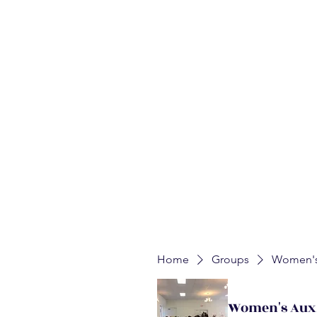
Home
About
Auxiliaries
Churches
Upcoming E
WALK
Mission:
Home
Groups
Women's 
Women's Auxi