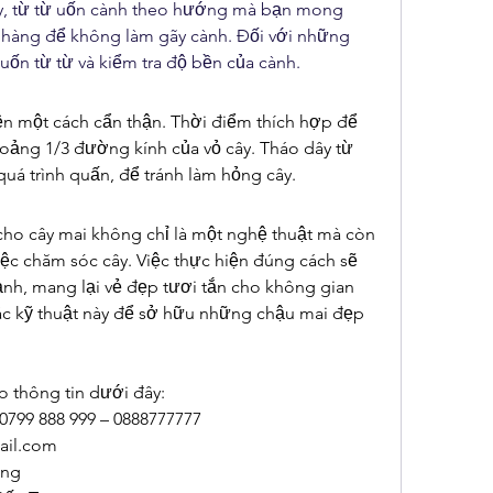
y, từ từ uốn cành theo hướng mà bạn mong 
hàng để không làm gãy cành. Đối với những 
uốn từ từ và kiểm tra độ bền của cành.
ện một cách cẩn thận. Thời điểm thích hợp để 
hoảng 1/3 đường kính của vỏ cây. Tháo dây từ 
quá trình quấn, để tránh làm hỏng cây.
cho cây mai không chỉ là một nghệ thuật mà còn 
ệc chăm sóc cây. Việc thực hiện đúng cách sẽ 
ạnh, mang lại vẻ đẹp tươi tắn cho không gian 
ác kỹ thuật này để sở hữu những chậu mai đẹp 
o thông tin dưới đây:
 0799 888 999 – 0888777777
il.com
ong