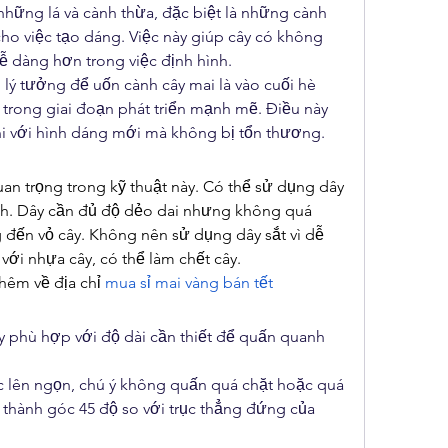
 những lá và cành thừa, đặc biệt là những cành 
ho việc tạo dáng. Việc này giúp cây có không 
dễ dàng hơn trong việc định hình.
lý tưởng để uốn cành cây mai là vào cuối hè 
 trong giai đoạn phát triển mạnh mẽ. Điều này 
hi với hình dáng mới mà không bị tổn thương.
an trọng trong kỹ thuật này. Có thể sử dụng dây 
h. Dây cần đủ độ dẻo dai nhưng không quá 
đến vỏ cây. Không nên sử dụng dây sắt vì dễ 
với nhựa cây, có thể làm chết cây.
êm về địa chỉ 
mua sỉ mai vàng bán tết
 phù hợp với độ dài cần thiết để quấn quanh 
 lên ngọn, chú ý không quấn quá chặt hoặc quá 
thành góc 45 độ so với trục thẳng đứng của 