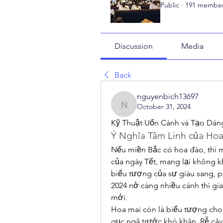
Public
·
191 membe
Discussion
Media
Back
nguyenbich13697
October 31, 2024
nguyenbich13697
Kỹ Thuật Uốn Cành và Tạo Dán
Ý Nghĩa Tâm Linh của Ho
Nếu miền Bắc có hoa đào, thì m
của ngày Tết, mang lại không k
biểu tượng của sự giàu sang, ph
2024 nở càng nhiều cánh thì gi
mới.
Hoa mai còn là biểu tượng cho
gục ngã trước khó khăn. Rễ cây