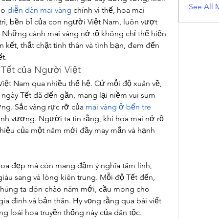
See All 
o 
diễn đàn mai vàng
 chính vì thế, hoa mai 
rì, bền bỉ của con người Việt Nam, luôn vượt 
 Những cánh mai vàng nở rộ không chỉ thể hiện 
kết, thắt chặt tình thân và tình bạn, đem đến 
t.
Tết của Người Việt
iệt Nam qua nhiều thế hệ. Cứ mỗi độ xuân về, 
 ngày Tết đã đến gần, mang lại niềm vui sum 
ng. Sắc vàng rực rỡ của 
mai vàng ở bến tre
nh vượng. Người ta tin rằng, khi hoa mai nở rộ 
u hiệu của một năm mới đầy may mắn và hạnh 
hoa đẹp mà còn mang đậm ý nghĩa tâm linh, 
àu sang và lòng kiên trung. Mỗi độ Tết đến, 
c chúng ta đón chào năm mới, cầu mong cho 
ia đình và bản thân. Hy vọng rằng qua bài viết 
ọng loài hoa truyền thống này của dân tộc.