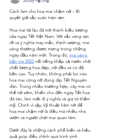
2025년 9월 09일
Cách làm cho hoa mai chậm nở – Bí 
quyết giữ sắc xuân trọn vẹn
Hoa mai từ lâu đã trở thành biểu tượng 
của ngày Tết Việt Nam. Với sắc vàng rực 
rỡ và ý nghĩa may mắn, thịnh vượng, mai 
vàng thường được trưng trong những 
ngày đầu năm mới. Trong đó, 
mai vàng 
bến tre 2022
 nổi tiếng khắp cả nước nhờ 
chất lượng hoa đẹp, nở đều và có độ 
bền cao. Tuy nhiên, không phải lúc nào 
hoa mai cũng nở đúng dịp Tết Nguyên 
đán. Trong nhiều trường hợp, cây mai có 
thể nở sớm, khiến cho đến ngày Tết hoa 
đã tàn, làm mất đi ý nghĩa và giá trị thẩm 
mỹ. Chính vì vậy, kỹ thuật hãm nở để 
hoa mai chậm nở là điều mà nhiều nhà 
vườn và người chơi mai quan tâm.
Dưới đây là những cách phổ biến và hiệu 
quả giúp điều chỉnh quá trình sinh 