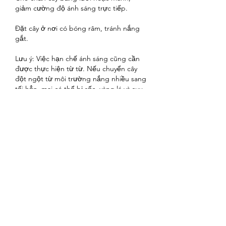
giảm cường độ ánh sáng trực tiếp.
Đặt cây ở nơi có bóng râm, tránh nắng 
gắt.
Lưu ý: Việc hạn chế ánh sáng cũng cần 
được thực hiện từ từ. Nếu chuyển cây 
đột ngột từ môi trường nắng nhiều sang 
tối hẳn, mai có thể bị sốc, vàng lá và suy 
yếu.
Khi áp dụng đúng cách, bạn có thể chủ 
động điều chỉnh để hoa mai nở vào 
đúng thời khắc giao thừa và những ngày 
đầu xuân – thời điểm mà sắc vàng của 
hoa mai mang lại trọn vẹn ý nghĩa về tài 
lộc, may mắn và hạnh phúc cho gia đình. 
Các bạn cũng có thể tham khảo thêm 
Giá bán mai vàng 2023, định giá mai vàng 
để hiểu rõ hơn về mai vàng
Liên Hệ ngay cho chúng tôi theo thông 