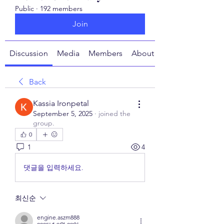
Public
·
192 members
Join
Discussion
Media
Members
About
Back
Kassia Ironpetal
September 5, 2025
·
joined the
group.
0
1
4
댓글을 입력하세요.
최신순
engine.aszm888