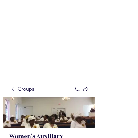
WALKER BAPTIST ASS
OCIATION
Mission:
W
orking together,
B
elieving in the Faith and
Fellowship-
A
ll while in God's
Order!
Groups
Women's Auxiliary