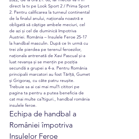
direct la tv pe Look Sport 2 / Prima Sport 
2. Pentru calificarea la turneul continental 
de la finalul anului, naționala noastră e 
obligată să câștige ambele meciuri, cel 
de azi și cel de duminică împotriva 
Austriei. România – Insulele Feroe 25-17 
la handbal masculin. După ce în urmă cu 
trei zile pierdea pe terenul feroezilor, 
naționala antrenată de Xavi Pascual și-a 
luat revanșa și se mențin pe poziția 
secundă a grupei a 4-a. Pentru România 
principalii marcatori au fost Tărîță, Gumet 
și Grigoraș, cu câte patru reușite. 
Trebuie sa ai cai mai mul?i cititori pe 
pagina ta pentru a putea beneficia de 
cat mai multe ca?tiguri., handbal românia 
insulele feroe.
Echipa de handbal a 
României împotriva 
Insulelor Feroe