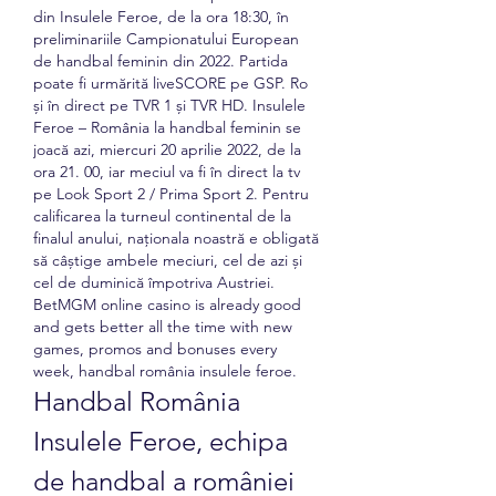
din Insulele Feroe, de la ora 18:30, în 
preliminariile Campionatului European 
de handbal feminin din 2022. Partida 
poate fi urmărită liveSCORE pe GSP. Ro 
și în direct pe TVR 1 și TVR HD. Insulele 
Feroe – România la handbal feminin se 
joacă azi, miercuri 20 aprilie 2022, de la 
ora 21. 00, iar meciul va fi în direct la tv 
pe Look Sport 2 / Prima Sport 2. Pentru 
calificarea la turneul continental de la 
finalul anului, naționala noastră e obligată 
să câștige ambele meciuri, cel de azi și 
cel de duminică împotriva Austriei.  
BetMGM online casino is already good 
and gets better all the time with new 
games, promos and bonuses every 
week, handbal românia insulele feroe.
Handbal România 
Insulele Feroe, echipa 
de handbal a româniei 