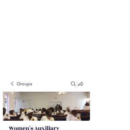
WALKER BAPTIST ASS
OCIATION
Mission:
W
orking together,
B
elieving in the Faith and
Fellowship-
A
ll while in God's
Order!
Groups
Women's Auxiliary