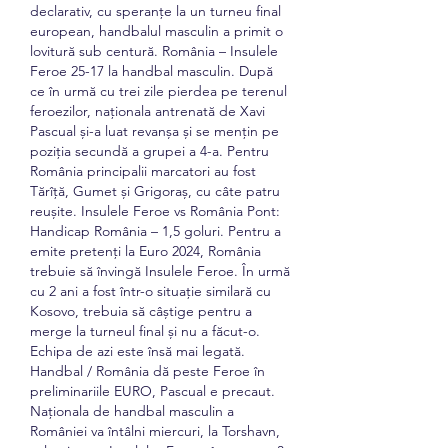
declarativ, cu speranțe la un turneu final 
european, handbalul masculin a primit o 
lovitură sub centură. România – Insulele 
Feroe 25-17 la handbal masculin. După 
ce în urmă cu trei zile pierdea pe terenul 
feroezilor, naționala antrenată de Xavi 
Pascual și-a luat revanșa și se mențin pe 
poziția secundă a grupei a 4-a. Pentru 
România principalii marcatori au fost 
Tărîță, Gumet și Grigoraș, cu câte patru 
reușite. Insulele Feroe vs România Pont: 
Handicap România – 1,5 goluri. Pentru a 
emite pretenți la Euro 2024, România 
trebuie să învingă Insulele Feroe. În urmă 
cu 2 ani a fost într-o situație similară cu 
Kosovo, trebuia să câștige pentru a 
merge la turneul final și nu a făcut-o. 
Echipa de azi este însă mai legată. 
Handbal / România dă peste Feroe în 
preliminariile EURO, Pascual e precaut. 
Naţionala de handbal masculin a 
României va întâlni miercuri, la Torshavn, 