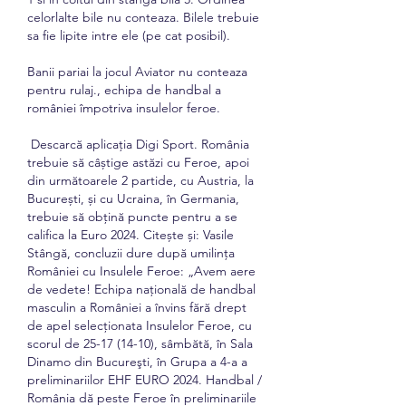
celorlalte bile nu conteaza. Bilele trebuie 
sa fie lipite intre ele (pe cat posibil).
Banii pariai la jocul Aviator nu conteaza 
pentru rulaj., echipa de handbal a 
româniei împotriva insulelor feroe.
 Descarcă aplicația Digi Sport. România 
trebuie să câștige astăzi cu Feroe, apoi 
din următoarele 2 partide, cu Austria, la 
București, și cu Ucraina, în Germania, 
trebuie să obțină puncte pentru a se 
califica la Euro 2024. Citește și: Vasile 
Stângă, concluzii dure după umilința 
României cu Insulele Feroe: „Avem aere 
de vedete! Echipa naţională de handbal 
masculin a României a învins fără drept 
de apel selecţionata Insulelor Feroe, cu 
scorul de 25-17 (14-10), sâmbătă, în Sala 
Dinamo din Bucureşti, în Grupa a 4-a a 
preliminariilor EHF EURO 2024. Handbal / 
România dă peste Feroe în preliminariile 