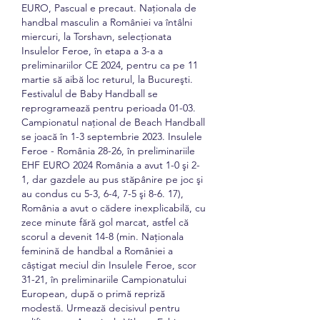
EURO, Pascual e precaut. Naţionala de 
handbal masculin a României va întâlni 
miercuri, la Torshavn, selecţionata 
Insulelor Feroe, în etapa a 3-a a 
preliminariilor CE 2024, pentru ca pe 11 
martie să aibă loc returul, la Bucureşti. 
Festivalul de Baby Handball se 
reprogramează pentru perioada 01-03. 
Campionatul național de Beach Handball 
se joacă în 1-3 septembrie 2023. Insulele 
Feroe - România 28-26, în preliminariile 
EHF EURO 2024 România a avut 1-0 şi 2-
1, dar gazdele au pus stăpânire pe joc şi 
au condus cu 5-3, 6-4, 7-5 şi 8-6. 17), 
România a avut o cădere inexplicabilă, cu 
zece minute fără gol marcat, astfel că 
scorul a devenit 14-8 (min. Naționala 
feminină de handbal a României a 
câștigat meciul din Insulele Feroe, scor 
31-21, în preliminariile Campionatului 
European, după o primă repriză 
modestă. Urmează decisivul pentru 