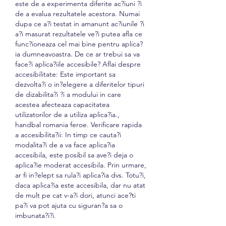
este de a experimenta diferite ac?iuni ?i 
de a evalua rezultatele acestora. Numai 
dupa ce a?i testat in amanunt ac?iunile ?i 
a?i masurat rezultatele ve?i putea afla ce 
func?ioneaza cel mai bine pentru aplica?
ia dumneavoastra. De ce ar trebui sa va 
face?i aplica?iile accesibile? Aflai despre 
accesibilitate: Este important sa 
dezvolta?i o in?elegere a diferitelor tipuri 
de dizabilita?i ?i a modului in care 
acestea afecteaza capacitatea 
utilizatorilor de a utiliza aplica?ia., 
handbal romania feroe. Verificare rapida 
a accesibilita?ii: In timp ce cauta?i 
modalita?i de a va face aplica?ia 
accesibila, este posibil sa ave?i deja o 
aplica?ie moderat accesibila. Prin urmare, 
ar fi in?elept sa rula?i aplica?ia dvs. Totu?i, 
daca aplica?ia este accesibila, dar nu atat 
de mult pe cat v-a?i dori, atunci ace?ti 
pa?i va pot ajuta cu siguran?a sa o 
imbunata?i?i.