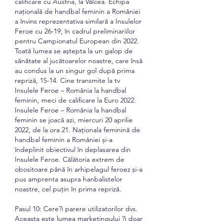
calificare cu Austria, la Vâlcea. Echipa 
naţională de handbal feminin a României 
a învins reprezentativa similară a Insulelor 
Feroe cu 26-19, în cadrul preliminariilor 
pentru Campionatul European din 2022. 
Toată lumea se aștepta la un galop de 
sănătate al jucătoarelor noastre, care însă 
au condus la un singur gol după prima 
repriză, 15-14. Cine transmite la tv 
Insulele Feroe – România la handbal 
feminin, meci de calificare la Euro 2022. 
Insulele Feroe – România la handbal 
feminin se joacă azi, miercuri 20 aprilie 
2022, de la ora 21. Naționala feminină de 
handbal feminin a României și-a 
îndeplinit obiectivul în deplasarea din 
Insulele Feroe. Călătoria extrem de 
obositoare până în arhipelagul feroez și-a 
pus amprenta asupra hanbalistelor 
noastre, cel puțin în prima repriză. 
Pasul 10: Cere?i parere utilizatorilor dvs. 
Aceasta este lumea marketingului ?i doar 