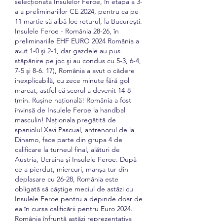
selecţionata Insulelor Feroe, în etapa a 3-
a a preliminariilor CE 2024, pentru ca pe 
11 martie să aibă loc returul, la Bucureşti. 
Insulele Feroe - România 28-26, în 
preliminariile EHF EURO 2024 România a 
avut 1-0 şi 2-1, dar gazdele au pus 
stăpânire pe joc şi au condus cu 5-3, 6-4, 
7-5 şi 8-6. 17), România a avut o cădere 
inexplicabilă, cu zece minute fără gol 
marcat, astfel că scorul a devenit 14-8 
(min. Rușine națională! România a fost 
învinsă de Insulele Feroe la handbal 
masculin! Naționala pregătită de 
spaniolul Xavi Pascual, antrenorul de la 
Dinamo, face parte din grupa 4 de 
calificare la turneul final, alături de 
Austria, Ucraina și Insulele Feroe. După 
ce a pierdut, miercuri, manșa tur din 
deplasare cu 26-28, România este 
obligată să câștige meciul de astăzi cu 
Insulele Feroe pentru a depinde doar de 
ea în cursa calificării pentru Euro 2024. 
România înfruntă astăzi reprezentativa 