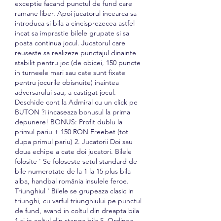
exceptie facand punctul de fund care 
ramane liber. Apoi jucatorul incearca sa 
introduca si bila a cincisprezecea astfel 
incat sa imprastie bilele grupate si sa 
poata continua jocul. Jucatorul care 
reuseste sa realizeze punctajul dinainte 
stabilit pentru joc (de obicei, 150 puncte 
in turneele mari sau cate sunt fixate 
pentru jocurile obisnuite) inaintea 
adversarului sau, a castigat jocul. 
Deschide cont la Admiral cu un click pe 
BUTON ?i incaseaza bonusul la prima 
depunere! BONUS: Profit dublu la 
primul pariu + 150 RON Freebet (tot 
dupa primul pariu) 2. Jucatorii Doi sau 
doua echipe a cate doi jucatori. Bilele 
folosite ' Se foloseste setul standard de 
bile numerotate de la 1 la 15 plus bila 
alba, handbal românia insulele feroe. 
Triunghiul ' Bilele se grupeaza clasic in 
triunghi, cu varful triunghiului pe punctul 
de fund, avand in coltul din dreapta bila 
1 si in coltul din stanga bila 5. Ordinea 