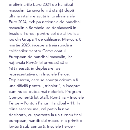
preliminariile Euro 2024 de handbal 
masculin. La cinci luni distanță după 
ultima întâlnire avută în preliminariile 
Euro 2024, echipa națională de handbal 
masculin a României se deplasează în 
Insulele Feroe, pentru cel de-al treilea 
joc din Grupa 4 de calificare. Miercuri, 8 
martie 2023, începe a treia rundă a 
calificărilor pentru Campionatul 
European de handbal masculin, iar 
naționala României urmează să o 
întâlnească, în deplasare, pe 
reprezentativa din Insulele Feroe. 
Deplasarea, care se anunță oricum a fi 
una dificilă pentru „tricolori”, a început 
cum nu se putea mai nefericit. Program 
Componență lot Staff. România – Insulele 
Feroe – Ponturi Pariuri Handbal – 11. În 
plină ascensiune, cel puțin la nivel 
declarativ, cu speranțe la un turneu final 
european, handbalul masculin a primit o 
lovitură sub centură. Insulele Feroe - 