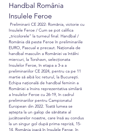
Handbal România 
Insulele Feroe
 Preliminarii CE 2022: România, victorie cu 
Insulele Feroe / Cum se pot califica 
„tricolorele” la turneul final. Handbal / 
România dă peste Feroe în preliminariile 
EURO, Pascual e precaut. Naţionala de 
handbal masculin a României va întâlni 
miercuri, la Torshavn, selecţionata 
Insulelor Feroe, în etapa a 3-a a 
preliminariilor CE 2024, pentru ca pe 11 
martie să aibă loc returul, la Bucureşti. 
Echipa naţională de handbal feminin a 
României a învins reprezentativa similară 
a Insulelor Feroe cu 26-19, în cadrul 
preliminariilor pentru Campionatul 
European din 2022. Toată lumea se 
aștepta la un galop de sănătate al 
jucătoarelor noastre, care însă au condus 
la un singur gol după prima repriză, 15-
14. România joacă în Insulele Feroe, în 