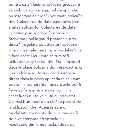
pentru ca a?i facut o aplica?ie grozava ?i 
a?i publicat-o in magazinul de aplica?ii, 
nu inseamna ca clien?ii vor cauta aplica?ia 
dvs. Colectarea de date cantitative prin 
analiza aplica?iilor Colectarea de date 
calitative prin sondaje ?i interviuri 
Stabilirea unei legaturi personale prin 
discu?ii regulate cu utilizatorii aplica?iei. 
Una dintre cele mai simple modalita?i de 
a face acest lucru este sa trimite?i 
utilizatorilor aplica?iei dvs. Nu-i intreba?i 
daca le place aplica?ia dumneavoastra, ci 
cum o folosesc. Atunci cand ii intrebi 
direct daca le place aplica?ia ta sau cum 
poate fi imbunata?ita, raspunsurile pot fi 
fie vagi, fie exprimate prin opinii, iar 
acest lucru nu te va ajuta cu adevarat! 
Cel mai bun mod de a ob?ine parere de 
la utilizatorii dvs. Aceasta este o 
modalitate excelenta de a va masura ?i 
de a va compara a?teptarile cu 
rezultatele din lumea reala. Ideea aici 