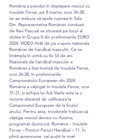
România a pierdut în deplasare meciul cu 
Insulele Feroe, pe 8 martie, scor 26-28, 
iar azi trebuie să spele rușinea în Sala 
Din. Reprezentativa României condusă 
de Xavi Pascual se situează pe locul al 
doilea în Grupa 4 din preliminariile EURO 
2024. VIDEO Atât de jos a ajuns naționala 
României de handbal masculin. Ce se 
întâmpla în urmă cu fix 53 de ani. 
Naționala de handbal masculin a 
României a fost învinsă de Insulele Feroe, 
scor 26-28, în preliminariile 
Campionatului European din 2024. 
România a câștigat în Insulele Feroe, scor 
31-21, și echipa lui Adi Vasile este la o 
victorie distanță de calificarea la 
Campionatul European de la finalul 
anului. Pentru asta, tricolorele trebuie să 
câștige meciul decisiv cu Austria, 
programat duminică. România – Insulele 
Feroe – Ponturi Pariuri Handbal – 11. În 
plină ascensiune, cel puțin la nivel 