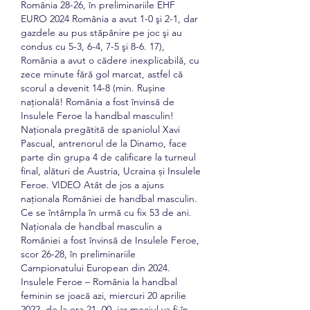
România 28-26, în preliminariile EHF 
EURO 2024 România a avut 1-0 şi 2-1, dar 
gazdele au pus stăpânire pe joc şi au 
condus cu 5-3, 6-4, 7-5 şi 8-6. 17), 
România a avut o cădere inexplicabilă, cu 
zece minute fără gol marcat, astfel că 
scorul a devenit 14-8 (min. Rușine 
națională! România a fost învinsă de 
Insulele Feroe la handbal masculin! 
Naționala pregătită de spaniolul Xavi 
Pascual, antrenorul de la Dinamo, face 
parte din grupa 4 de calificare la turneul 
final, alături de Austria, Ucraina și Insulele 
Feroe. VIDEO Atât de jos a ajuns 
naționala României de handbal masculin. 
Ce se întâmpla în urmă cu fix 53 de ani. 
Naționala de handbal masculin a 
României a fost învinsă de Insulele Feroe, 
scor 26-28, în preliminariile 
Campionatului European din 2024. 
Insulele Feroe – România la handbal 
feminin se joacă azi, miercuri 20 aprilie 
2022, de la ora 21. 00, iar meciul va fi în 