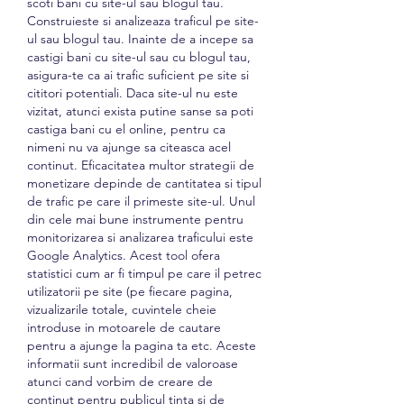
scoti bani cu site-ul sau blogul tau. 
Construieste si analizeaza traficul pe site-
ul sau blogul tau. Inainte de a incepe sa 
castigi bani cu site-ul sau cu blogul tau, 
asigura-te ca ai trafic suficient pe site si 
cititori potentiali. Daca site-ul nu este 
vizitat, atunci exista putine sanse sa poti 
castiga bani cu el online, pentru ca 
nimeni nu va ajunge sa citeasca acel 
continut. Eficacitatea multor strategii de 
monetizare depinde de cantitatea si tipul 
de trafic pe care il primeste site-ul. Unul 
din cele mai bune instrumente pentru 
monitorizarea si analizarea traficului este 
Google Analytics. Acest tool ofera 
statistici cum ar fi timpul pe care il petrec 
utilizatorii pe site (pe fiecare pagina, 
vizualizarile totale, cuvintele cheie 
introduse in motoarele de cautare 
pentru a ajunge la pagina ta etc. Aceste 
informatii sunt incredibil de valoroase 
atunci cand vorbim de creare de 
continut pentru publicul tinta si de 