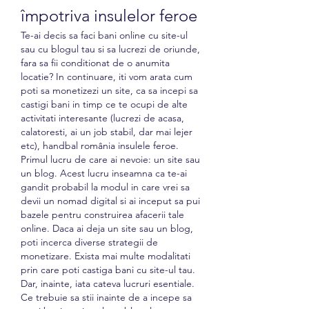
împotriva insulelor feroe
Te-ai decis sa faci bani online cu site-ul 
sau cu blogul tau si sa lucrezi de oriunde, 
fara sa fii conditionat de o anumita 
locatie? In continuare, iti vom arata cum 
poti sa monetizezi un site, ca sa incepi sa 
castigi bani in timp ce te ocupi de alte 
activitati interesante (lucrezi de acasa, 
calatoresti, ai un job stabil, dar mai lejer 
etc), handbal românia insulele feroe. 
Primul lucru de care ai nevoie: un site sau 
un blog. Acest lucru inseamna ca te-ai 
gandit probabil la modul in care vrei sa 
devii un nomad digital si ai inceput sa pui 
bazele pentru construirea afacerii tale 
online. Daca ai deja un site sau un blog, 
poti incerca diverse strategii de 
monetizare. Exista mai multe modalitati 
prin care poti castiga bani cu site-ul tau. 
Dar, inainte, iata cateva lucruri esentiale. 
Ce trebuie sa stii inainte de a incepe sa 