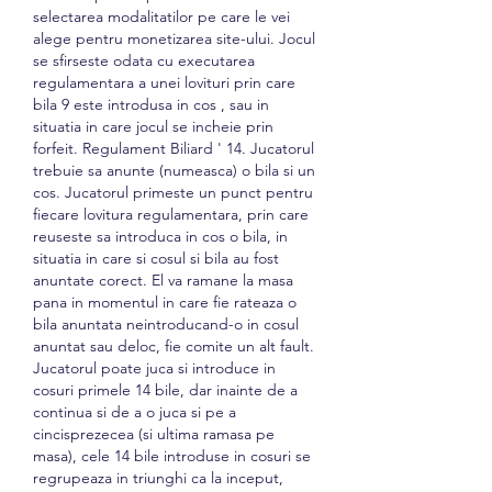
selectarea modalitatilor pe care le vei 
alege pentru monetizarea site-ului. Jocul 
se sfirseste odata cu executarea 
regulamentara a unei lovituri prin care 
bila 9 este introdusa in cos , sau in 
situatia in care jocul se incheie prin 
forfeit. Regulament Biliard ' 14. Jucatorul 
trebuie sa anunte (numeasca) o bila si un 
cos. Jucatorul primeste un punct pentru 
fiecare lovitura regulamentara, prin care 
reuseste sa introduca in cos o bila, in 
situatia in care si cosul si bila au fost 
anuntate corect. El va ramane la masa 
pana in momentul in care fie rateaza o 
bila anuntata neintroducand-o in cosul 
anuntat sau deloc, fie comite un alt fault. 
Jucatorul poate juca si introduce in 
cosuri primele 14 bile, dar inainte de a 
continua si de a o juca si pe a 
cincisprezecea (si ultima ramasa pe 
masa), cele 14 bile introduse in cosuri se 
regrupeaza in triunghi ca la inceput, 