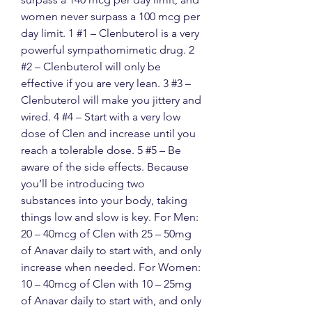
women never surpass a 100 mcg per 
day limit. 1 #1 – Clenbuterol is a very 
powerful sympathomimetic drug. 2 
#2 – Clenbuterol will only be 
effective if you are very lean. 3 #3 – 
Clenbuterol will make you jittery and 
wired. 4 #4 – Start with a very low 
dose of Clen and increase until you 
reach a tolerable dose. 5 #5 – Be 
aware of the side effects. Because 
you’ll be introducing two 
substances into your body, taking 
things low and slow is key. For Men: 
20 – 40mcg of Clen with 25 – 50mg 
of Anavar daily to start with, and only 
increase when needed. For Women: 
10 – 40mcg of Clen with 10 – 25mg 
of Anavar daily to start with, and only 