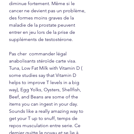
diminue fortement. Même si le 
cancer ne devient pas un problème, 
des formes moins graves de la 
maladie de la prostate peuvent 
entrer en jeu lors de la prise de 
suppléments de testostérone.
Pas cher  commander légal 
anabolisants stéroïde carte visa.
Tuna, Low Fat Milk with Vitamin D ( 
some studies say that Vitamin D 
helps to improve T levels in a big 
way), Egg Yolks, Oysters, Shellfish, 
Beef, and Beans are some of the 
items you can ingest in your day. 
Sounds like a really amazing way to 
get your T up to snuff, temps de 
repos musculation entre serie. Ce 
dernier quitte le noyau et se lie à 