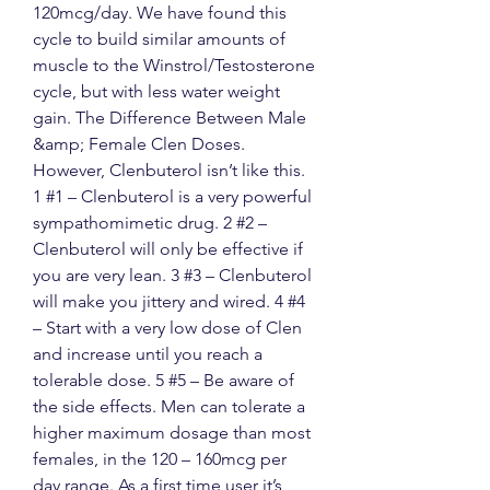
120mcg/day. We have found this 
cycle to build similar amounts of 
muscle to the Winstrol/Testosterone 
cycle, but with less water weight 
gain. The Difference Between Male 
&amp; Female Clen Doses. 
However, Clenbuterol isn’t like this. 
1 #1 – Clenbuterol is a very powerful 
sympathomimetic drug. 2 #2 – 
Clenbuterol will only be effective if 
you are very lean. 3 #3 – Clenbuterol 
will make you jittery and wired. 4 #4 
– Start with a very low dose of Clen 
and increase until you reach a 
tolerable dose. 5 #5 – Be aware of 
the side effects. Men can tolerate a 
higher maximum dosage than most 
females, in the 120 – 160mcg per 
day range. As a first time user it’s 