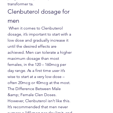
transformer ta. 
Clenbuterol dosage for 
men
 When it comes to Clenbuterol 
dosage, it’s important to start with a 
low dose and gradually increase it 
until the desired effects are 
achieved. Men can tolerate a higher 
maximum dosage than most 
females, in the 120 – 160mcg per 
day range. As a first time user it’s 
wise to start at a very low dose – 
often 20mcg or 40mcg at the most. 
The Difference Between Male 
&amp; Female Clen Doses. 
However, Clenbuterol isn’t like this. 
It’s recommended that men never 
surpass a 140 mcg per day limit, and 