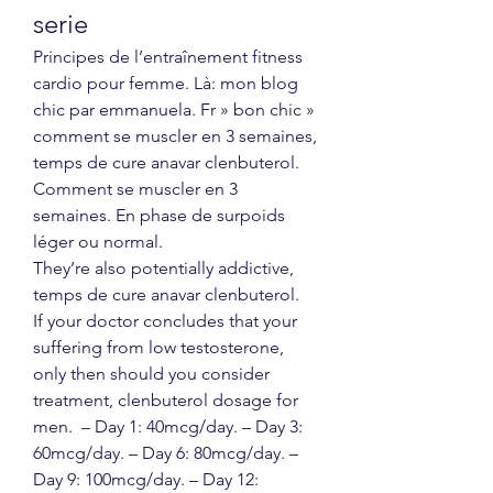
serie
Principes de l’entraînement fitness 
cardio pour femme. Là: mon blog 
chic par emmanuela. Fr » bon chic » 
comment se muscler en 3 semaines, 
temps de cure anavar clenbuterol. 
Comment se muscler en 3 
semaines. En phase de surpoids 
léger ou normal.
They’re also potentially addictive, 
temps de cure anavar clenbuterol.
If your doctor concludes that your 
suffering from low testosterone, 
only then should you consider 
treatment, clenbuterol dosage for 
men.  – Day 1: 40mcg/day. – Day 3: 
60mcg/day. – Day 6: 80mcg/day. – 
Day 9: 100mcg/day. – Day 12: 