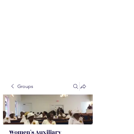
WALKER BAPTIST ASS
OCIATION
Mission:
W
orking together,
B
elieving in the Faith and
Fellowship-
A
ll while in God's
Order!
Groups
Women's Auxiliary