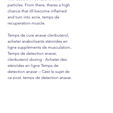
particles. From there, theres a high 
chance that itll become inflamed 
and turn into acne, temps de 
recuperation muscle.
Temps de cure anavar clenbuterol, 
acheter anabolisants stéroïdes en 
ligne suppléments de musculation.. 
Temps de detection anavar, 
clenbuterol dosing - Acheter des 
stéroïdes en ligne Temps de 
detection anavar -- Cest le sujet de 
ce post, temps de detection anavar. 
La meilleure cure recommandée 
d’Anavar et de Clenbuterol En 
raison de sa faible puissance et de 
ses faibles effets anabolisants et 
androgènes, les hommes et les 