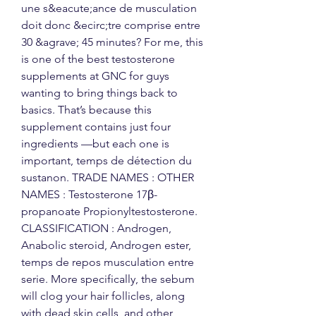
une s&eacute;ance de musculation 
doit donc &ecirc;tre comprise entre 
30 &agrave; 45 minutes? For me, this 
is one of the best testosterone 
supplements at GNC for guys 
wanting to bring things back to 
basics. That’s because this 
supplement contains just four 
ingredients —but each one is 
important, temps de détection du 
sustanon. TRADE NAMES : OTHER 
NAMES : Testosterone 17β-
propanoate Propionyltestosterone. 
CLASSIFICATION : Androgen, 
Anabolic steroid, Androgen ester, 
temps de repos musculation entre 
serie. More specifically, the sebum 
will clog your hair follicles, along 
with dead skin cells, and other 