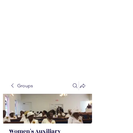
WALKER BAPTIST ASS
OCIATION
Mission:
W
orking together,
B
elieving in the Faith and
Fellowship-
A
ll while in God's
Order!
Groups
Women's Auxiliary