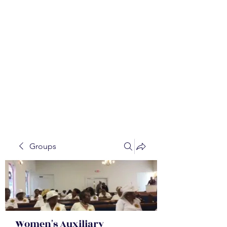
WALKER BAPTIST ASS
OCIATION
Mission:
W
orking together,
B
elieving in the Faith and
Fellowship-
A
ll while in God's
Order!
Groups
Women's Auxiliary