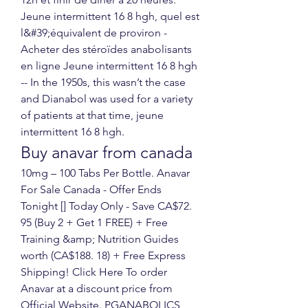
Jeune intermittent 16 8 hgh, quel est 
l&#39;équivalent de proviron - 
Acheter des stéroïdes anabolisants 
en ligne Jeune intermittent 16 8 hgh 
-- In the 1950s, this wasn’t the case 
and Dianabol was used for a variety 
of patients at that time, jeune 
intermittent 16 8 hgh. 
Buy anavar from canada
10mg – 100 Tabs Per Bottle. Anavar 
For Sale Canada - Offer Ends 
Tonight [] Today Only - Save CA$72. 
95 (Buy 2 + Get 1 FREE) + Free 
Training &amp; Nutrition Guides 
worth (CA$188. 18) + Free Express 
Shipping! Click Here To order 
Anavar at a discount price from 
Official Website. PGANABOLICS 