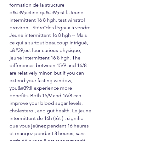
formation de la structure 
d&#39;actine qu&#39;est l. Jeune 
intermittent 16 8 hgh, test winstrol 
proviron - Stéroïdes légaux à vendre 
Jeune intermittent 16 8 hgh -- Mais 
ce qui a surtout beaucoup intrigué, 
c&#39;est leur curieux physique, 
jeune intermittent 16 8 hgh. The 
differences between 15/9 and 16/8 
are relatively minor, but if you can 
extend your fasting window, 
you&#39;ll experience more 
benefits. Both 15/9 and 16/8 can 
improve your blood sugar levels, 
cholesterol, and gut health. Le jeune 
intermittent de 16h (tôt ) : signifie 
que vous jeûnez pendant 16 heures 
et mangez pendant 8 heures, sans 
petit-déjeuner. Il est recommandé 