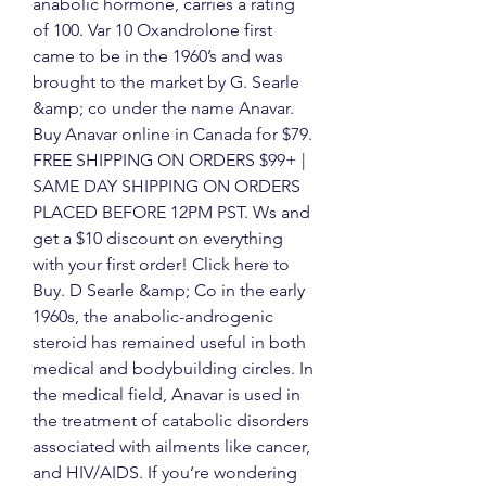
anabolic hormone, carries a rating 
of 100. Var 10 Oxandrolone first 
came to be in the 1960’s and was 
brought to the market by G. Searle 
&amp; co under the name Anavar. 
Buy Anavar online in Canada for $79. 
FREE SHIPPING ON ORDERS $99+ | 
SAME DAY SHIPPING ON ORDERS 
PLACED BEFORE 12PM PST. Ws and 
get a $10 discount on everything 
with your first order! Click here to 
Buy. D Searle &amp; Co in the early 
1960s, the anabolic-androgenic 
steroid has remained useful in both 
medical and bodybuilding circles. In 
the medical field, Anavar is used in 
the treatment of catabolic disorders 
associated with ailments like cancer, 
and HIV/AIDS. If you’re wondering 