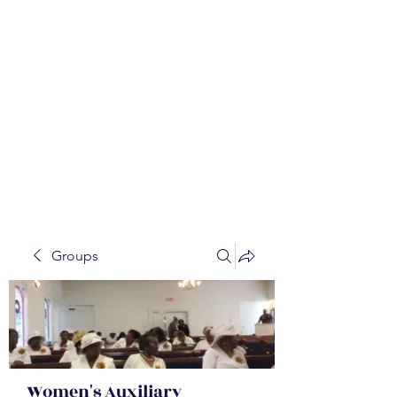
WALKER BAPTIST ASS
OCIATION
Mission:
W
orking together,
B
elieving in the Faith and
Fellowship-
A
ll while in God's
Order!
Groups
Women's Auxiliary