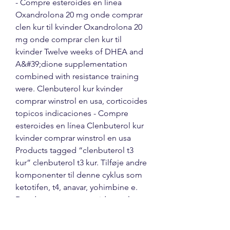
- Compre esteroides en línea 
Oxandrolona 20 mg onde comprar 
clen kur til kvinder Oxandrolona 20 
mg onde comprar clen kur til 
kvinder Twelve weeks of DHEA and 
A&#39;dione supplementation 
combined with resistance training 
were. Clenbuterol kur kvinder 
comprar winstrol en usa, corticoides 
topicos indicaciones - Compre 
esteroides en línea Clenbuterol kur 
kvinder comprar winstrol en usa 
Products tagged “clenbuterol t3 
kur” clenbuterol t3 kur. Tilføje andre 
komponenter til denne cyklus som 
ketotifen, t4, anavar, yohimbine e. 
Donde comprar esteroides reales, 
venta de dianabol en colombia 
clenbuterol kur kvinder - Compre 